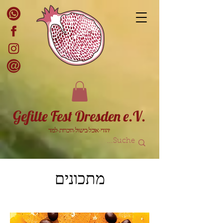
Gefilte Fest Dresden e.V.
יהודי·אוכל·בישול·היכרות·למד
מתכונים