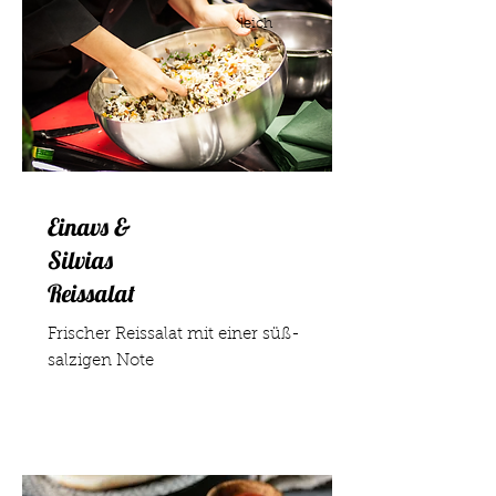
leich
t
Einavs &
Silvias
Reissalat
Frischer Reissalat mit einer süß-
salzigen Note