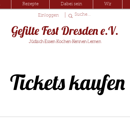
n
Rezepte
Dabei sein
Wir
|
Einloggen
Gefilte Fest Dresden e.V.
Jüdisch·Essen·Kochen·Kennen·Lernen
Tickets kaufen