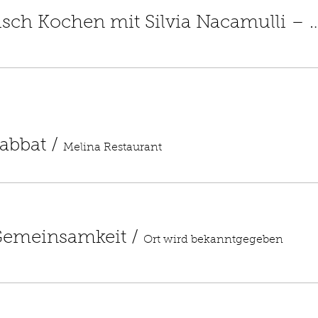
Jüdisch-italienisch Kochen mit Silvia Nacamulli – Ein
abbat
/
Melina Restaurant
Gemeinsamkeit
/
Ort wird bekanntgegeben