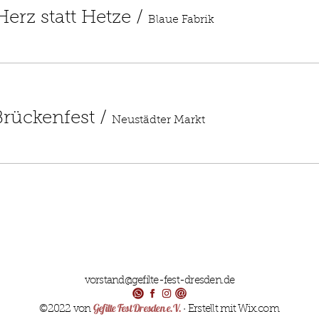
 Herz statt Hetze
/
Blaue Fabrik
Brückenfest
/
Neustädter Markt
vorstand@gefilte-fest-dresden.de
Gefilte Fest Dresden e.V.
©2022 von
· Erstellt mit Wix.com