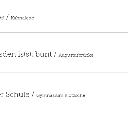
le
/
Kahnaletto
den is(s)t bunt
/
Augustusbrücke
r Schule
/
Gymnasium Klotzsche