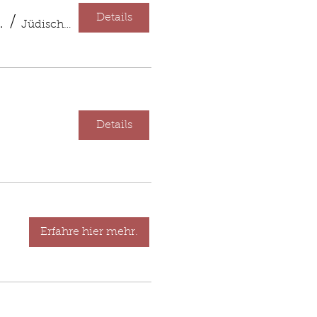
Details
 kulinarisches Erlebnis
/
Jüdische Kultusgemeinde Dresden
Details
Erfahre hier mehr.