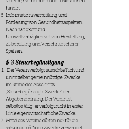
Vereine, Gemeinden und Institutionen
hinein.
Informationsvermittlung und
Förderung von Gesundheitsaspekten,
Nachhaltigkeit und
Umweltverträglichkeit von Herstellung,
Zubereitung und Verzehr koscherer
Speisen.
§ 3 Steuerbegünstigung
Der Verein verfolgt ausschließlich und
unmittelbar gemeinnützige Zwecke
im Sinne des Abschnitts
„Steuerbegünstigte Zwecke“ der
Abgabenordnung. Der Verein ist
selbstlos tätig; er verfolgt nicht in erster
Linie eigenwirtschaftliche Zwecke.
Mittel des Vereins dürfen nur für die
satzungsmäßigen Zwecke verwendet