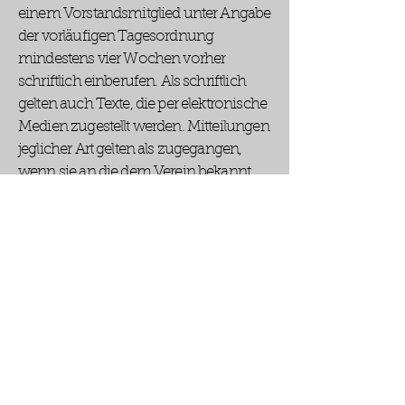
einem Vorstandsmitglied unter Angabe
der vorläufigen Tagesordnung
mindestens vier Wochen vorher
schriftlich einberufen. Als schriftlich
gelten auch Texte, die per elektronische
Medien zugestellt werden. Mitteilungen
jeglicher Art gelten als zugegangen,
wenn sie an die dem Verein bekannt
gegebene Anschrift oder E-Mail-
Anschrift
gerichtet und versandt ist.
§ 9 Datenschutz,
Persönlichkeitsrechte
Der Verein verarbeitet zur Erfüllung der
in dieser Satzung definierten Aufgaben
und des Zwecks des Vereins
personenbezogene Daten und Daten