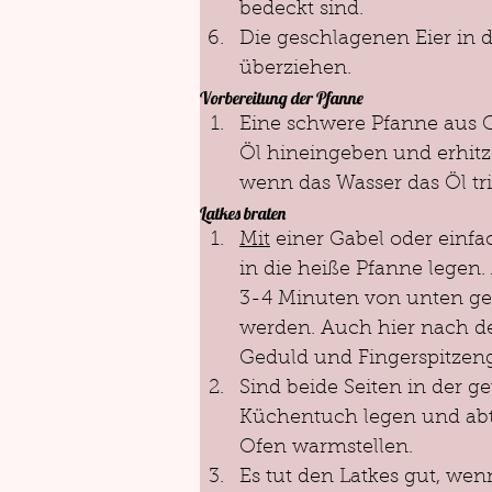
bedeckt sind.
Die geschlagenen Eier in
überziehen.
Vorbereitung der Pfanne
Eine schwere Pfanne aus G
Öl hineingeben und erhitze
wenn das Wasser das Öl triff
Latkes braten
Mit
 einer Gabel oder einf
in die heiße Pfanne legen.
3-4 Minuten von unten ge
werden. Auch hier nach de
Geduld und Fingerspitzenge
Sind beide Seiten in der g
Küchentuch legen und abt
Ofen warmstellen. 
Es tut den Latkes gut, we