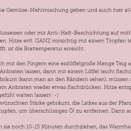
 die Gemüse-Mehlmischung geben und auch hier all
usseisen oder mit Anti-Haft-Beschichtung auf mittl
n. Hitze evtl. GANZ vorsichtig mit einem Tropfen test
t, ist die Brattemperatur erreicht. 
ach mit den Fingern eine esslöffelgroße Menge Teig
 Anbraten lassen, dann mit einem Löffel leicht flach
bräunt (kann man an den Rändern sehen), müssen s
m Anbraten wieder etwas flachdrücken. Hitze ents
fühl walten lassen! :-)
ewünschten Stärke gebräunt, die Latkes aus der Pfa
upfen, um überschüssiges Öl zu entfernen. Dann au
nn sie noch 10-15 Minuten durchziehen, das Warmhal