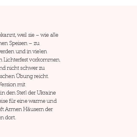
kannt, weil sie – wie alle
nen Speisen – zu
rden und in vielen
m Lichterfest vorkommen.
sind nicht schwer zu
schen Übung reicht.
Version mit
 in den Stetl der Ukraine
peise für eine warme und
 oft Armen Häusern der
n dort.