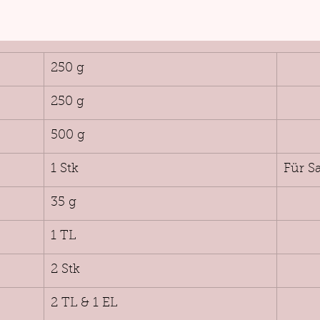
250 g
250 g
500 g
1 Stk
Für S
35 g
1 TL
2 Stk
2 TL & 1 EL