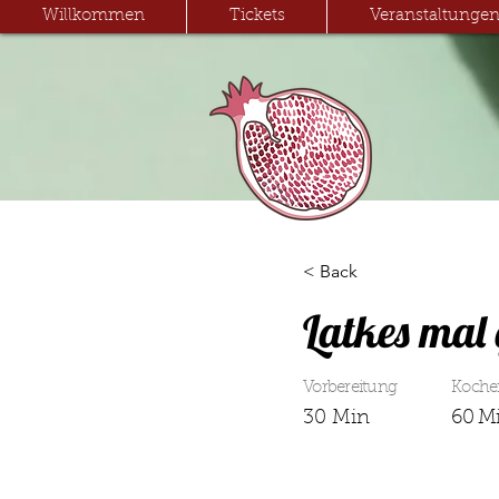
Willkommen
Tickets
Veranstaltunge
< Back
Latkes mal
Vorbereitung
Koche
30 Min
60 M