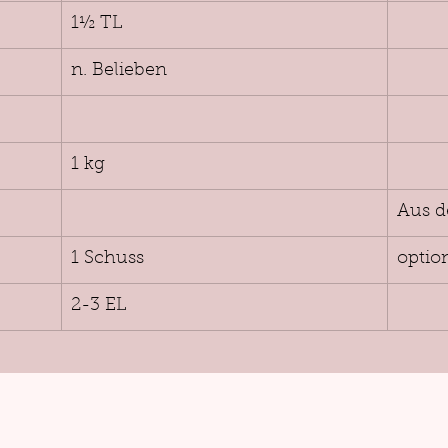
1½ TL
n. Belieben
1 kg
Aus d
1 Schuss
optio
2-3 EL