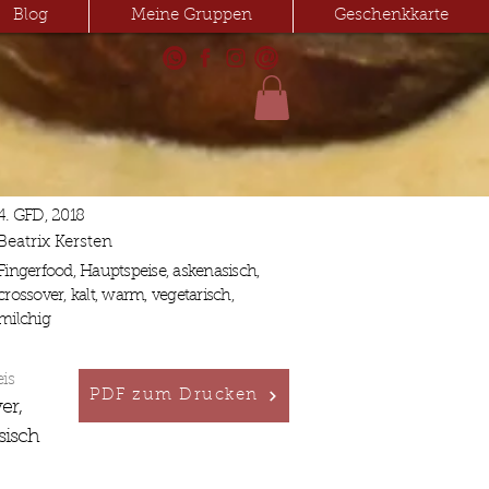
Blog
Meine Gruppen
Geschenkkarte
4. GFD, 2018
Beatrix Kersten
Fingerfood, Hauptspeise, askenasisch,
crossover, kalt, warm, vegetarisch,
milchig
eis
PDF zum Drucken
er,
sisch