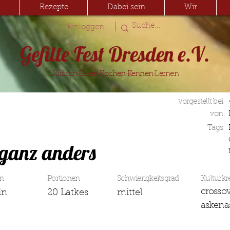
n
Rezepte
Dabei sein
Wir
|
Einloggen
Gefilte Fest Dresden e.V.
Jüdisch·Essen·Kochen·Kennen·Lernen
vorgestellt bei
von
Tags
 ganz anders
n
Portionen
Schwierigkeitsgrad
Kulturkr
crossov
in
20 Latkes
mittel
askena