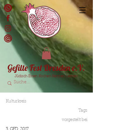
Gefilte Fest Dresden e.V.
Jüdisch·Essen·Kochen·Kennen·Lernen
Kulturkreis
Tags
vorgestellt bei
3. GFD, 2017