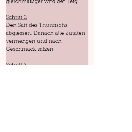
gleichmäßiger wird der Teig.
Schritt 2
Den Saft des Thunfischs 
abgiessen. Danach alle Zutaten 
vermengen und nach 
Geschmack salzen.
Schritt 3
Plätzchen formen und auf 
beiden Seiten in Öl braten. 
Alternativ kann auch im Ofen 
mit Grill gebacken werden. In 
diesem Fall hat sich 15 Min. auf 
jeder Seite bei 180°C bewährt.
Beim Formen der Plätzchen 