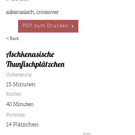
askenasisch, crossover
PDF zum Drucken
< Back
Aschkenasische
Thunfischplätzchen
Vorbereitung
15 Minuten
Kochen
40 Minuten
Portionen
14 Plätzchen
von