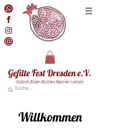
Gefilte Fest Dresden e.V.
Jüdisch·Essen·Kochen·Kennen·Lernen
Willkommen